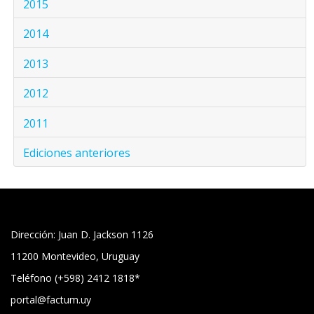
2015
2014
2013
2012
2011
Ediciones anteriores
Dirección: Juan D. Jackson 1126
11200 Montevideo, Uruguay
Teléfono (+598) 2412 1818*
portal@factum.uy