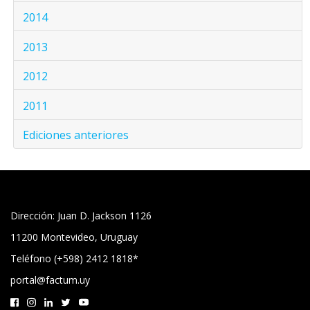
2014
2013
2012
2011
Ediciones anteriores
Dirección: Juan D. Jackson 1126
11200 Montevideo, Uruguay
Teléfono (+598) 2412 1818*
portal@factum.uy