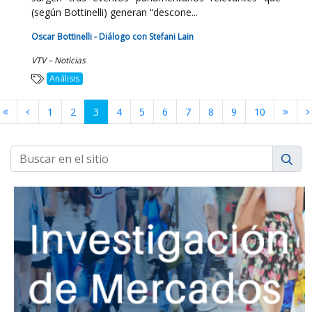
(según Bottinelli) generan “descone...
Oscar Bottinelli - Diálogo con Stefani Lain
VTV – Noticias
Análisis
1
2
3
4
5
6
7
8
9
10