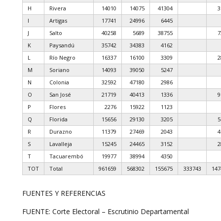
H
Rivera
14010
14075
41304
3
I
Artigas
17741
24996
6445
J
Salto
40258
5689
38755
7
K
Paysandú
35742
34383
4162
L
Río Negro
16337
16100
3309
2
M
Soriano
14093
39050
5247
N
Colonia
32592
47180
2986
O
San José
21719
40413
1336
9
P
Flores
2276
15922
1123
Q
Florida
15656
29130
3205
5
R
Durazno
11379
27469
2043
4
S
Lavalleja
15245
24465
3152
2
T
Tacuarembó
19977
38994
4350
TOT
Total
961659
568302
155675
333743
147
FUENTES Y REFERENCIAS
FUENTE: Corte Electoral – Escrutinio Departamental