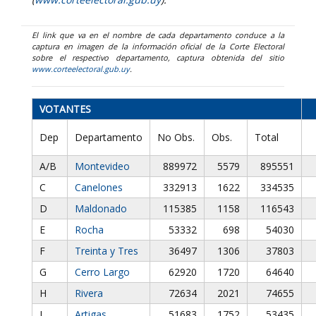
El link que va en el nombre de cada departamento conduce a la
captura en imagen de la información oficial de la Corte Electoral
sobre el respectivo departamento, captura obtenida del sitio
www.corteelectoral.gub.uy
.
VOTANTES
Dep
Departamento
No Obs.
Obs.
Total
A/B
Montevideo
889972
5579
895551
C
Canelones
332913
1622
334535
D
Maldonado
115385
1158
116543
E
Rocha
53332
698
54030
F
Treinta y Tres
36497
1306
37803
G
Cerro Largo
62920
1720
64640
H
Rivera
72634
2021
74655
I
Artigas
51683
1752
53435