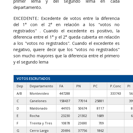
primer lema y del segundo lema en cada
departamento.
EXCEDENTE.: Excedente de votos entre la diferencia
del 1° con el 2° en relación a los "votos no
registrados" . Cuando el excedente es positivo, la
diferencia entre el 1° y el 2° queda cubierta en relación
a los "votos no registrados". Cuando el excedente es
negativo, quiere decir que los "votos no registrados"
son mucho mayores que la diferencia entre el primero
y el segundo lema
VOTOS ESCRUTADOS
Dep
Departamento
FA
PN
PC
P.Conc
PI
A/B
Montevideo
447288
333743
56
C
Canelones
158437
77014
25881
39
D
Maldonado
44105
50674
8117
8
E
Rocha
23230
21302
1689
6
F
Treinta y Tres
10878
23690
709
G
Cerro Largo
20696
37756
1862