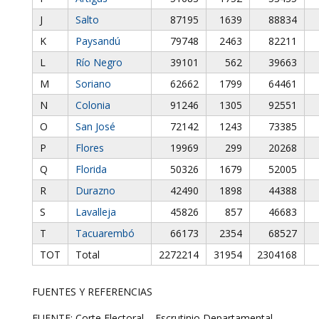
J
Salto
87195
1639
88834
K
Paysandú
79748
2463
82211
L
Río Negro
39101
562
39663
M
Soriano
62662
1799
64461
N
Colonia
91246
1305
92551
O
San José
72142
1243
73385
P
Flores
19969
299
20268
Q
Florida
50326
1679
52005
R
Durazno
42490
1898
44388
S
Lavalleja
45826
857
46683
T
Tacuarembó
66173
2354
68527
TOT
Total
2272214
31954
2304168
FUENTES Y REFERENCIAS
FUENTE: Corte Electoral – Escrutinio Departamental