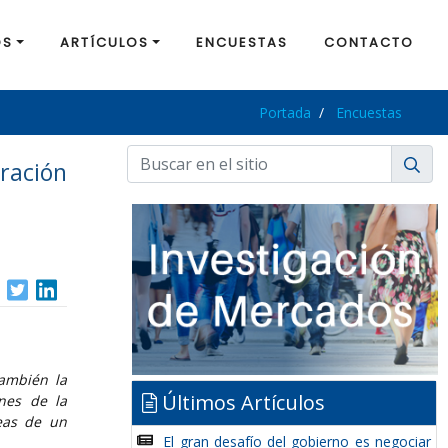
OS
ARTÍCULOS
ENCUESTAS
CONTACTO
Portada
Encuestas
ración
también la
Últimos Artículos
nes de la
reas de un
El gran desafío del gobierno es negociar