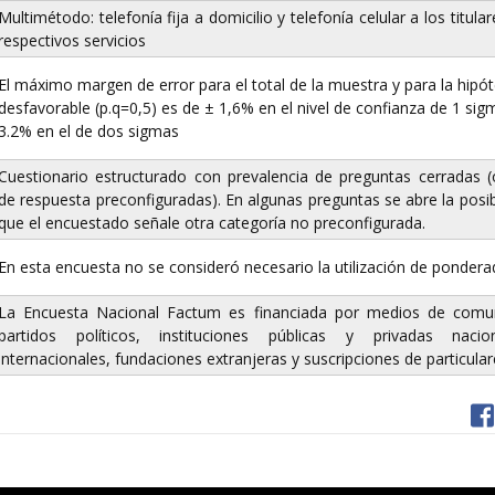
Multimétodo: telefonía fija a domicilio y telefonía celular a los titula
respectivos servicios
El máximo margen de error para el total de la muestra y para la hipó
desfavorable (p.q=0,5) es de ± 1,6% en el nivel de confianza de 1 sig
3.2% en el de dos sigmas
Cuestionario estructurado con prevalencia de preguntas cerradas 
de respuesta preconfiguradas). En algunas preguntas se abre la posib
que el encuestado señale otra categoría no preconfigurada.
En esta encuesta no se consideró necesario la utilización de ponder
La Encuesta Nacional Factum es financiada por medios de comun
partidos políticos, instituciones públicas y privadas naci
internacionales, fundaciones extranjeras y suscripciones de particula