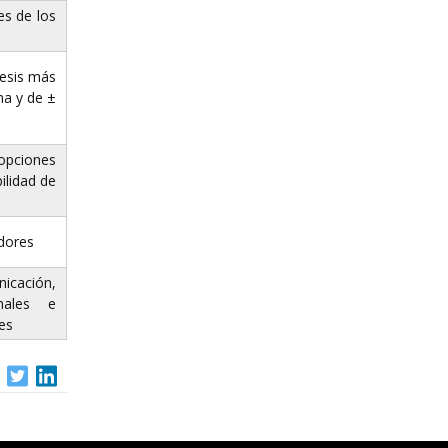
res de los
tesis más
ma y de ±
(opciones
ilidad de
adores
icación,
onales e
res