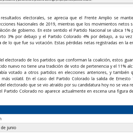
resultados electorales, se aprecia que el Frente Amplio se manti
ecciones Nacionales de 2019, mientras que los movimientos netos s
lición de gobierno. En este sentido el Partido Nacional se ubica 1%
erto 3% por debajo y el Partido Colorado 4% por debajo, a su vez 
 de lo que fue su votación. Estas pérdidas netas registradas en la 
el electorado de los partidos que conforman la coalición, estos gua
tido nuevo no tiene una tradición de voto de pertenencia y el 11% a
bía votado a otros partidos en elecciones anteriores, y también 
más volatil. En el caso del Partido Colorado la salida de Ernesto T
del electorado que se vio atraído por su candidatura hoy no se vea r
el Partido Colorado no aparece actualmente en escena una figura de
m
 de junio