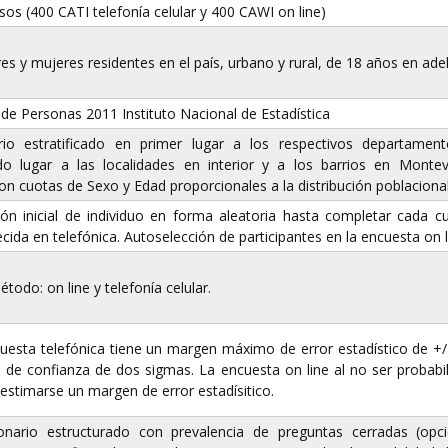
sos (400 CATI telefonía celular y 400 CAWI on line)
s y mujeres residentes en el país, urbano y rural, de 18 años en ade
de Personas 2011 Instituto Nacional de Estadística
rio estratificado en primer lugar a los respectivos departamen
o lugar a las localidades en interior y a los barrios en Montev
ron cuotas de Sexo y Edad proporcionales a la distribución poblacional
ión inicial de individuo en forma aleatoria hasta completar cada c
ecida en telefónica. Autoselección de participantes en la encuesta on l
todo: on line y telefonía celular.
uesta telefónica tiene un margen máximo de error estadístico de +
el de confianza de dos sigmas. La encuesta on line al no ser probabil
estimarse un margen de error estadísitico.
onario estructurado con prevalencia de preguntas cerradas (opc