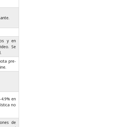
lante.
tos y en
ideo. Se
.
uota pre-
ine.
/-4.9% en
ística no
iones de