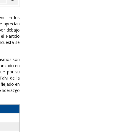
ene en los
e aprecian
 por debajo
el Partido
encuesta se
rismos son
lcanzado en
que por su
alvi de la
eflejado en
 liderazgo