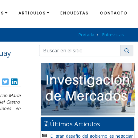
OS
ARTÍCULOS
ENCUESTAS
CONTACTO
Portada
Entrevistas
guay
o con María
el Castro,
ciones en
Últimos Artículos
El gran desafío del gobierno es negociar