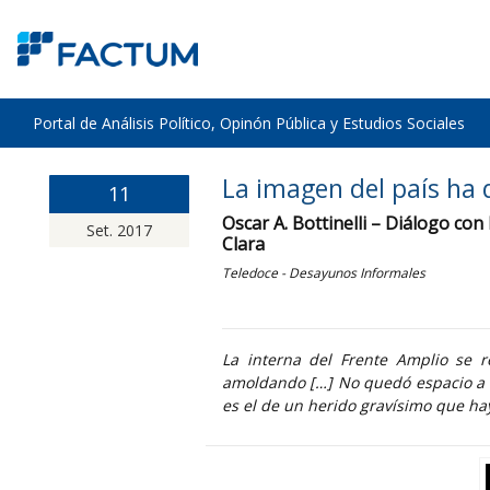
Portal de Análisis Político, Opinón Pública y Estudios Sociales
La imagen del país h
11
Oscar A. Bottinelli – Diálogo co
Set. 2017
Clara
Teledoce - Desayunos Informales
La interna del Frente Amplio se 
amoldando […] No quedó espacio a la
es el de un herido gravísimo que hay