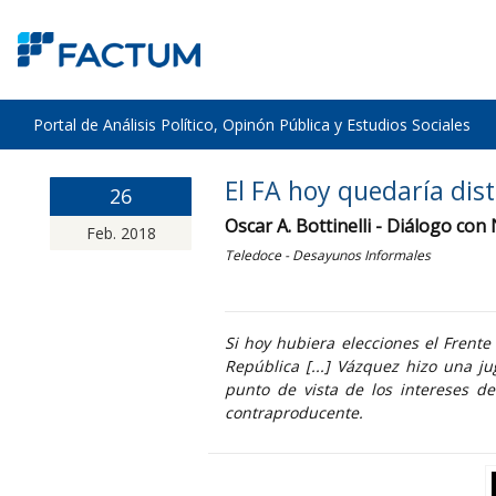
Portal de Análisis Político, Opinón Pública y Estudios Sociales
El FA hoy quedaría dis
26
Oscar A. Bottinelli - Diálogo con
Feb. 2018
Teledoce - Desayunos Informales
Si hoy hubiera elecciones el Frente
República [...] Vázquez hizo una j
punto de vista de los intereses de
contraproducente.