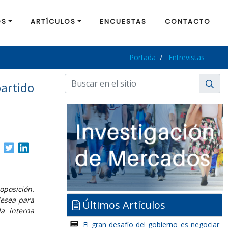
OS
ARTÍCULOS
ENCUESTAS
CONTACTO
Portada
Entrevistas
partido
oposición.
desea para
Últimos Artículos
la interna
El gran desafío del gobierno es negociar