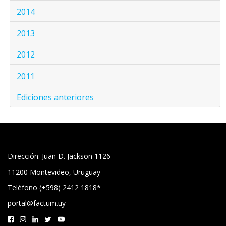
2014
2013
2012
2011
Ediciones anteriores
Dirección: Juan D. Jackson 1126
11200 Montevideo, Uruguay
Teléfono (+598) 2412 1818*
portal@factum.uy