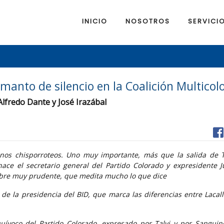
INICIO
NOSOTROS
SERVICI
manto de silencio en la Coalición Multicol
 Alfredo Dante y José Irazábal
os chisporroteos. Uno muy importante, más que la salida de T
hace el secretario general del Partido Colorado y expresidente J
mbre muy prudente, que medita mucho lo que dice
de la presidencia del BID, que marca las diferencias entre Lacall
quívoco del Partido Colorado, expresado por Talvi y por Sanguin