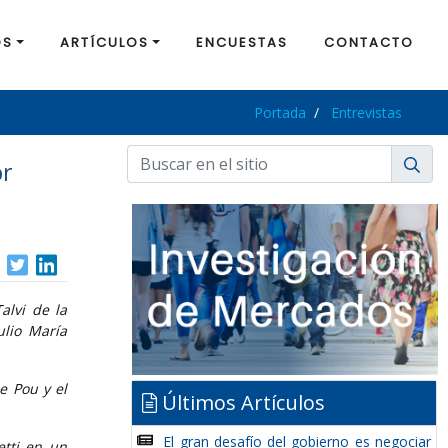
OS
ARTÍCULOS
ENCUESTAS
CONTACTO
Portada
Entrevistas
or
alvi de la
ulio María
e Pou y el
Últimos Artículos
El gran desafío del gobierno es negociar
etti en un