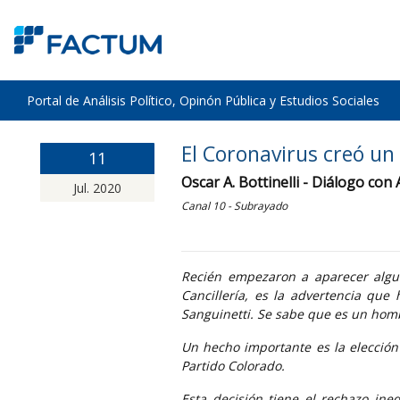
Portal de Análisis Político, Opinón Pública y Estudios Sociales
El Coronavirus creó un 
11
Oscar A. Bottinelli - Diálogo con
Jul. 2020
Canal 10 - Subrayado
Recién empezaron a aparecer algun
Cancillería, es la advertencia que 
Sanguinetti. Se sabe que es un ho
Un hecho importante es la elección 
Partido Colorado.
Esta decisión tiene el rechazo ine