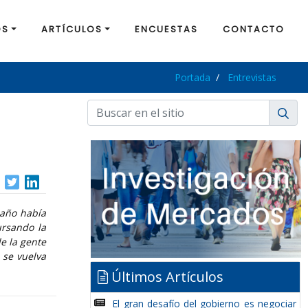
OS
ARTÍCULOS
ENCUESTAS
CONTACTO
Portada
Entrevistas
 año había
ursando la
de la gente
 se vuelva
Últimos Artículos
El gran desafío del gobierno es negociar