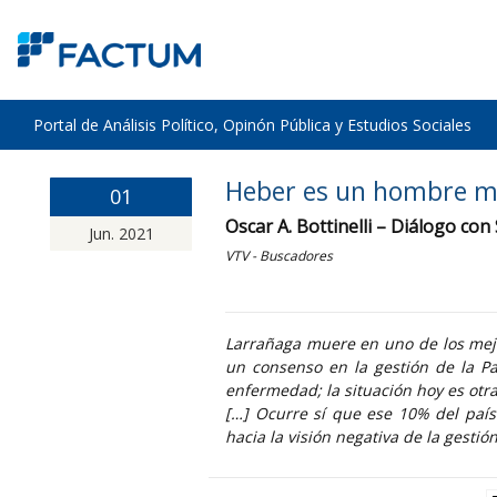
Portal de Análisis Político, Opinón Pública y Estudios Sociales
Heber es un hombre mu
01
Oscar A. Bottinelli – Diálogo co
Jun. 2021
VTV - Buscadores
Larrañaga muere en uno de los mej
un consenso en la gestión de la P
enfermedad; la situación hoy es otra
[…] Ocurre sí que ese 10% del país 
hacia la visión negativa de la gesti