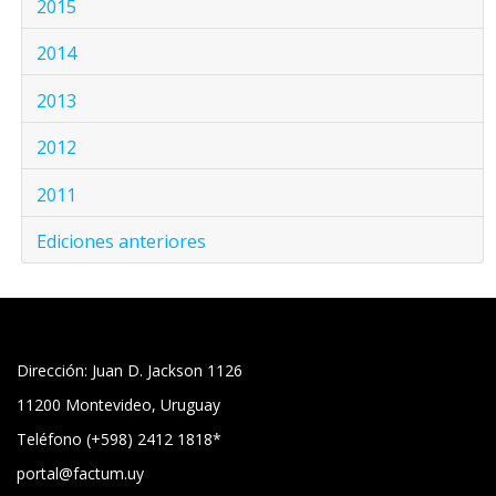
2015
2014
2013
2012
2011
Ediciones anteriores
Dirección: Juan D. Jackson 1126
11200 Montevideo, Uruguay
Teléfono (+598) 2412 1818*
portal@factum.uy