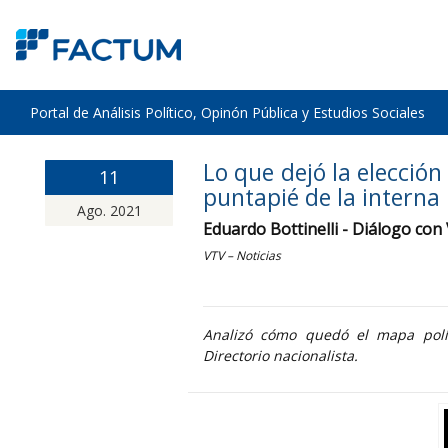
Portal de Análisis Político, Opinón Pública y Estudios Sociales
Lo que dejó la elecció
11
puntapié de la interna 
Ago. 2021
Eduardo Bottinelli - Diálogo co
VTV – Noticias
Analizó cómo quedó el mapa polít
Directorio nacionalista.