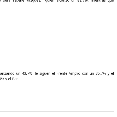
lio será Tabaré Vázquez, quien alcanzó un 82,7%, mientras que
lcanzando un 43,7%, le siguen el Frente Amplio con un 35,7% y el
 y el Part...