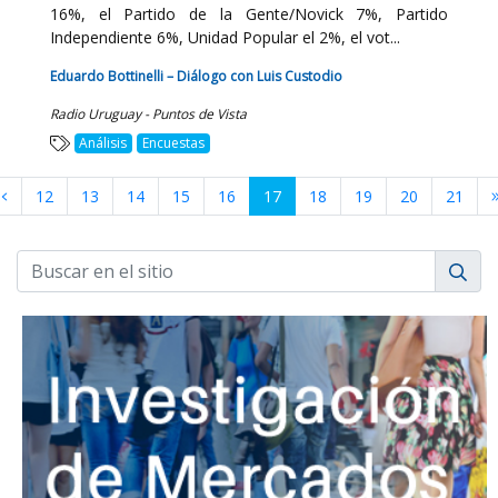
16%, el Partido de la Gente/Novick 7%, Partido
Independiente 6%, Unidad Popular el 2%, el vot...
Eduardo Bottinelli – Diálogo con Luis Custodio
Radio Uruguay - Puntos de Vista
Análisis
Encuestas
12
13
14
15
16
17
18
19
20
21