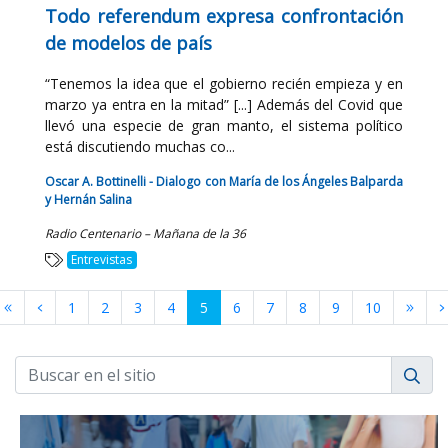
Todo referendum expresa confrontación
de modelos de país
“Tenemos la idea que el gobierno recién empieza y en
marzo ya entra en la mitad” [...] Además del Covid que
llevó una especie de gran manto, el sistema político
está discutiendo muchas co...
Oscar A. Bottinelli - Dialogo con María de los Ángeles Balparda
y Hernán Salina
Radio Centenario – Mañana de la 36
Entrevistas
1
2
3
4
5
6
7
8
9
10