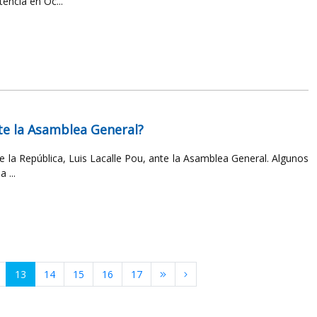
encia en Oc...
nte la Asamblea General?
 de la República, Luis Lacalle Pou, ante la Asamblea General. Algunos
 ...
13
14
15
16
17