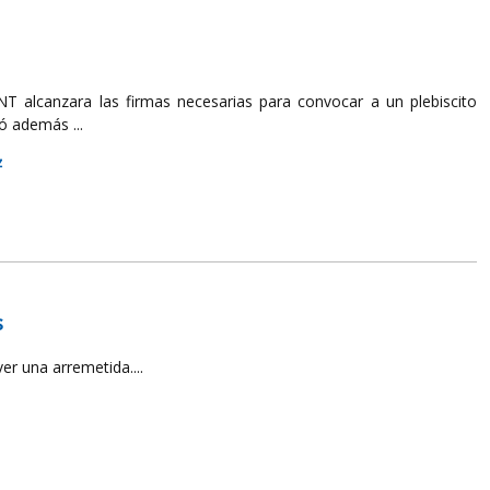
CNT alcanzara las firmas necesarias para convocar a un plebiscito
ó además ...
z
s
er una arremetida....