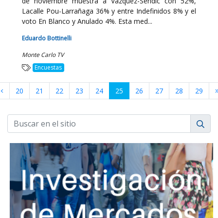
de noviembre muestra a Vázquez-Sendic con 52%,
Lacalle Pou-Larrañaga 36% y entre Indefinidos 8% y el
voto En Blanco y Anulado 4%. Esta med...
Eduardo Bottinelli
Monte Carlo TV
Encuestas
20
21
22
23
24
25
26
27
28
29