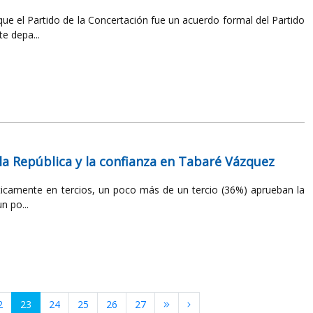
ue el Partido de la Concertación fue un acuerdo formal del Partido
e depa...
la República y la confianza en Tabaré Vázquez
cticamente en tercios, un poco más de un tercio (36%) aprueban la
n po...
2
23
24
25
26
27