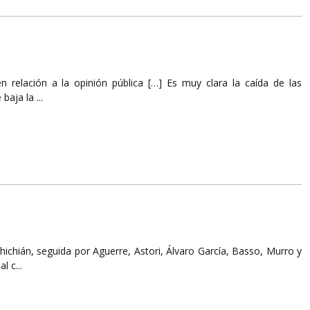
 relación a la opinión pública […] Es muy clara la caída de las
aja la ...
ichián, seguida por Aguerre, Astori, Álvaro García, Basso, Murro y
 c...