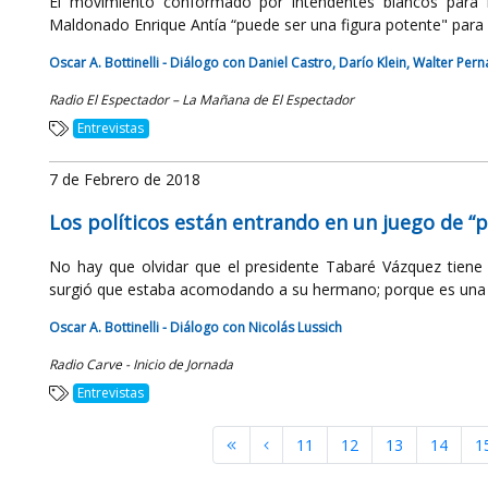
El movimiento conformado por intendentes blancos para l
Maldonado Enrique Antía “puede ser una figura potente" para e
Oscar A. Bottinelli - Diálogo con Daniel Castro, Darío Klein, Walter Per
Radio El Espectador – La Mañana de El Espectador
Entrevistas
7 de Febrero de 2018
Los políticos están entrando en un juego de “
No hay que olvidar que el presidente Tabaré Vázquez tiene
surgió que estaba acomodando a su hermano; porque es una d
Oscar A. Bottinelli - Diálogo con Nicolás Lussich
Radio Carve - Inicio de Jornada
Entrevistas
11
12
13
14
1