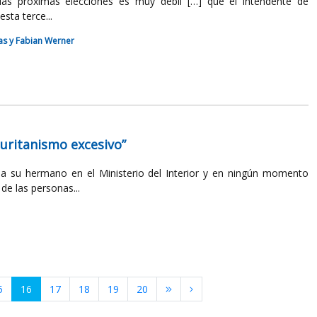
as próximas elecciones es muy débil […] que el intendente de
sta terce...
nas y Fabian Werner
puritanismo excesivo”
 a su hermano en el Ministerio del Interior y en ningún momento
e las personas...
5
16
17
18
19
20